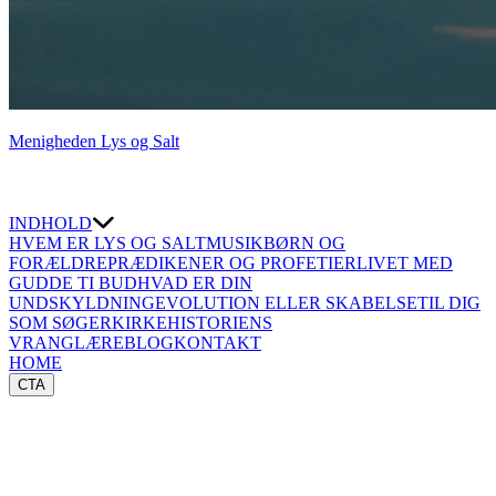
Menigheden Lys og Salt
INDHOLD
HVEM ER LYS OG SALT
MUSIK
BØRN OG
FORÆLDRE
PRÆDIKENER OG PROFETIER
LIVET MED
GUD
DE TI BUD
HVAD ER DIN
UNDSKYLDNING
EVOLUTION ELLER SKABELSE
TIL DIG
SOM SØGER
KIRKEHISTORIENS
VRANGLÆRE
BLOG
KONTAKT
HOME
CTA
⇐TILBAGE
FØBE
Vi læser i slutningen af Romerbrevet: