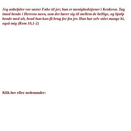
Jeg anbefaler vor søster Føbe til jer; hun er menighedstjener i Kenkreæ. Tag
imod hende i Herrens navn, som det hører sig til mellem de hellige, og hjælp
hende med alt, hvad hun kan få brug for fra jer. Hun har selv stået mange bi,
også mig (Rom 16,1-2)
Vi ser i dette vers, at Føbe var en menighedstjener. Det kan, i princippet, være en
hvilken som helst tjeneste i menigheden. Men der står også, at
hun har stået
mange bi
. På græsk står der, at
hun har været manges beskytter
(engelsk:
Patron)
, hvilket betyder, at hun har haft en rolle i en eller anden grad som
forvalter eller tilsynsførende - ikke kun for mange, men også for Paulus selv.
At Paulus begynder sin liste med Føbe, viser at hun var en vigtig person i denne
sammenhæng. Selvom vi ikke ved, hvilken slags menighedstjener, hun har
været, så ved vi fra konteksten, at hun, har været en højt respekteret Herrens
tjener, som har arbejdet sammen med Paulus. Det betyder, at hun ikke har været
en kvinde, som bare skulle sige så lidt som muligt, og at der heller ikke blev
stillet krav om, at hun ikke har måttet have en mening om noget som helst.
Klik her eller nedenunder:
PRISKILLA OG AKVILLA
LÆS MERE OM KVINDER I ROMERBREVET HER:
FØBE
PRISKA OG AKVILLA i ROM