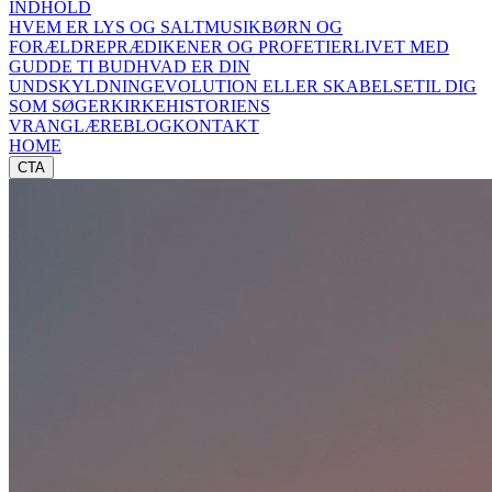
INDHOLD
HVEM ER LYS OG SALT
MUSIK
BØRN OG
FORÆLDRE
PRÆDIKENER OG PROFETIER
LIVET MED
GUD
DE TI BUD
HVAD ER DIN
UNDSKYLDNING
EVOLUTION ELLER SKABELSE
TIL DIG
SOM SØGER
KIRKEHISTORIENS
VRANGLÆRE
BLOG
KONTAKT
HOME
CTA