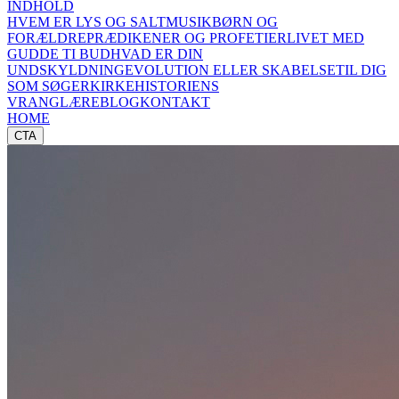
INDHOLD
HVEM ER LYS OG SALT
MUSIK
BØRN OG
FORÆLDRE
PRÆDIKENER OG PROFETIER
LIVET MED
GUD
DE TI BUD
HVAD ER DIN
UNDSKYLDNING
EVOLUTION ELLER SKABELSE
TIL DIG
SOM SØGER
KIRKEHISTORIENS
VRANGLÆRE
BLOG
KONTAKT
HOME
CTA