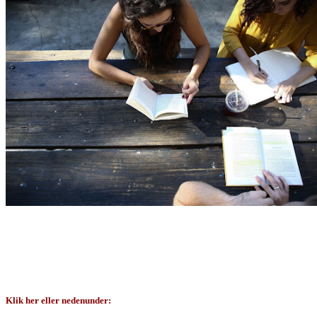
I Lukas-evangeliet finder vi beskrivelser af kvinder, som var i tjeneste for Gud.
Vi vil her nævne nogle eksempler på kvinder, som helt sikkert ikke var
undertrykte husslaver, men som tjente Gud på forskellige måder. Vi vil også se
på nogle eksempler fra Apostlenes Gerninger (som også er skrevet af Lukas). Det
er eksempler, som mange af os har læst flere gange, men hvor vi ofte har overset
nogle detaljer, som vi vil komme ind på her.
Klik her eller nedenunder: