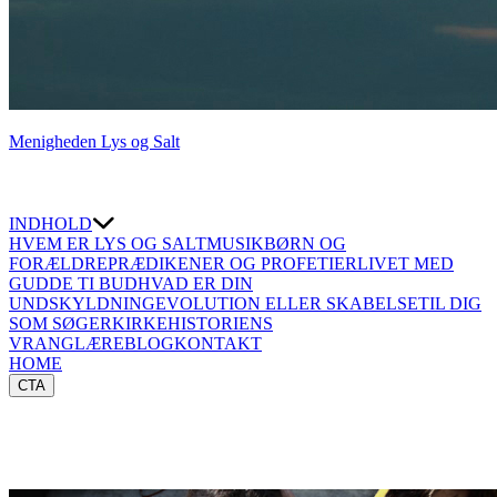
Menigheden Lys og Salt
INDHOLD
HVEM ER LYS OG SALT
MUSIK
BØRN OG
FORÆLDRE
PRÆDIKENER OG PROFETIER
LIVET MED
GUD
DE TI BUD
HVAD ER DIN
UNDSKYLDNING
EVOLUTION ELLER SKABELSE
TIL DIG
SOM SØGER
KIRKEHISTORIENS
VRANGLÆRE
BLOG
KONTAKT
HOME
CTA
⇐TILBAGE
KVINDER I NT (LUKAS)