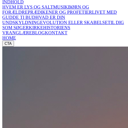
INDHOLD
HVEM ER LYS OG SALT
MUSIK
BØRN OG
FORÆLDRE
PRÆDIKENER OG PROFETIER
LIVET MED
GUD
DE TI BUD
HVAD ER DIN
UNDSKYLDNING
EVOLUTION ELLER SKABELSE
TIL DIG
SOM SØGER
KIRKEHISTORIENS
VRANGLÆRE
BLOG
KONTAKT
HOME
CTA