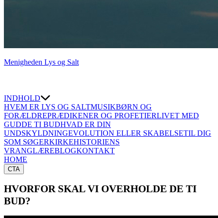
Menigheden Lys og Salt
INDHOLD
HVEM ER LYS OG SALT
MUSIK
BØRN OG
FORÆLDRE
PRÆDIKENER OG PROFETIER
LIVET MED
GUD
DE TI BUD
HVAD ER DIN
UNDSKYLDNING
EVOLUTION ELLER SKABELSE
TIL DIG
SOM SØGER
KIRKEHISTORIENS
VRANGLÆRE
BLOG
KONTAKT
HOME
CTA
HVORFOR SKAL VI OVERHOLDE DE TI
BUD?