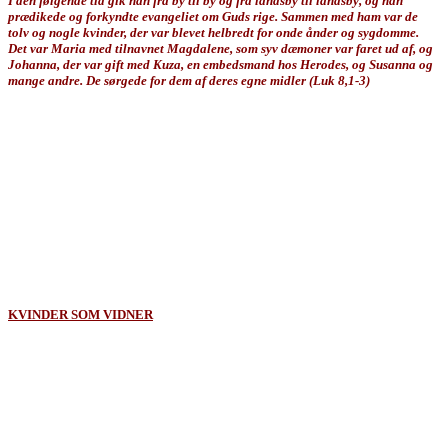
I den følgende tid gik han fra by til by og fra landsby til landsby, og han
prædikede og forkyndte evangeliet om Guds rige. Sammen med ham var de
tolv og nogle kvinder, der var blevet helbredt for onde ånder og sygdomme.
Det var Maria med tilnavnet Magdalene, som syv dæmoner var faret ud af, og
Johanna, der var gift med Kuza, en embedsmand hos Herodes, og Susanna og
mange andre. De sørgede for dem af deres egne midler (Luk 8,1-3)
Her fremgår det tydeligt, at der var kvindelige disciple, som fulgte Jesus - side
om side med de tolv Apostle. Det var velhavende kvinder, som med deres egne
midler sørgede for Jesus og disciplene. At de havde deres egne midler, betyder,
at de havde tjent penge – de havde deres egen økonomi.
Vi har ofte en forestilling om, at det 1. århundredes israelske kvinder blev set på
som en slags
"2-rangs-borgere"
, som ikke havde lov til at deltage i samfundet
på samme måde som mændene. Men det var ikke tilfældet i den tidlige
kristendom, hvor disse kvinder gik sammen med de mandlige disciple og med
Jesus selv.
Klik her for at komme tilbage til:
KVINDER SOM VIDNER