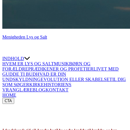
Menigheden Lys og Salt
INDHOLD
HVEM ER LYS OG SALT
MUSIK
BØRN OG
FORÆLDRE
PRÆDIKENER OG PROFETIER
LIVET MED
GUD
DE TI BUD
HVAD ER DIN
UNDSKYLDNING
EVOLUTION ELLER SKABELSE
TIL DIG
SOM SØGER
KIRKEHISTORIENS
VRANGLÆRE
BLOG
KONTAKT
HOME
CTA
⇐TILBAGE
KVINDER, DER FULGTE JESUS