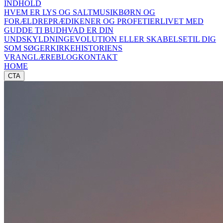
INDHOLD
HVEM ER LYS OG SALT
MUSIK
BØRN OG
FORÆLDRE
PRÆDIKENER OG PROFETIER
LIVET MED
GUD
DE TI BUD
HVAD ER DIN
UNDSKYLDNING
EVOLUTION ELLER SKABELSE
TIL DIG
SOM SØGER
KIRKEHISTORIENS
VRANGLÆRE
BLOG
KONTAKT
HOME
CTA