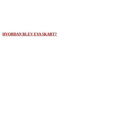
Hvis der havde været tale om en alm. søvn, som at få sine 8 timer,
ville ordet
yashen (יָשֵׁן)
være brugt.
Klik her for at komme tilbage til:
HVORDAN BLEV EVA SKABT?