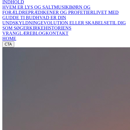
INDHOLD
HVEM ER LYS OG SALT
MUSIK
BØRN OG
FORÆLDRE
PRÆDIKENER OG PROFETIER
LIVET MED
GUD
DE TI BUD
HVAD ER DIN
UNDSKYLDNING
EVOLUTION ELLER SKABELSE
TIL DIG
SOM SØGER
KIRKEHISTORIENS
VRANGLÆRE
BLOG
KONTAKT
HOME
CTA