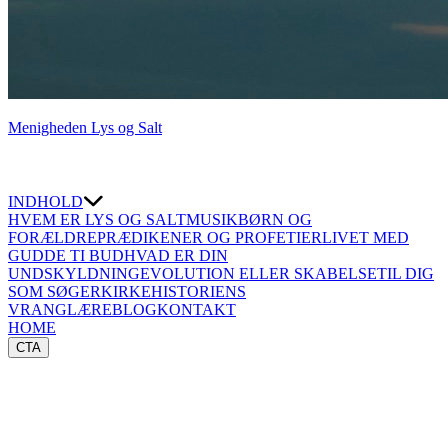
Menigheden Lys og Salt
INDHOLD
HVEM ER LYS OG SALT
MUSIK
BØRN OG
FORÆLDRE
PRÆDIKENER OG PROFETIER
LIVET MED
GUD
DE TI BUD
HVAD ER DIN
UNDSKYLDNING
EVOLUTION ELLER SKABELSE
TIL DIG
SOM SØGER
KIRKEHISTORIENS
VRANGLÆRE
BLOG
KONTAKT
HOME
CTA
⇐TILBAGE
TARDEMAH
Gud lod en tung søvn -
tardemah (תַּרְדֵּמָה)
falde over Adam.