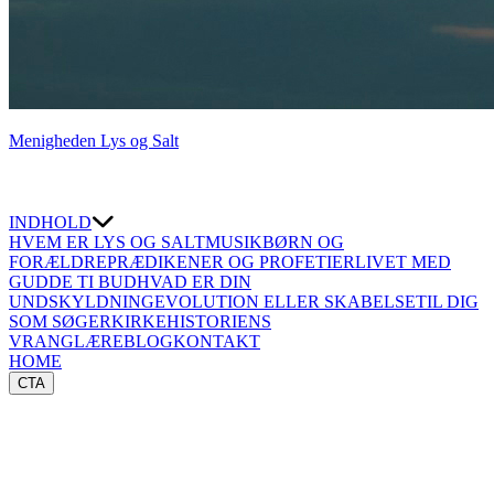
Menigheden Lys og Salt
INDHOLD
HVEM ER LYS OG SALT
MUSIK
BØRN OG
FORÆLDRE
PRÆDIKENER OG PROFETIER
LIVET MED
GUD
DE TI BUD
HVAD ER DIN
UNDSKYLDNING
EVOLUTION ELLER SKABELSE
TIL DIG
SOM SØGER
KIRKEHISTORIENS
VRANGLÆRE
BLOG
KONTAKT
HOME
CTA
⇐TILBAGE
TSELA i GT
Her er nogle eksempler fra GT, hvor ordet
tsela (צֵלָע)
er brugt.