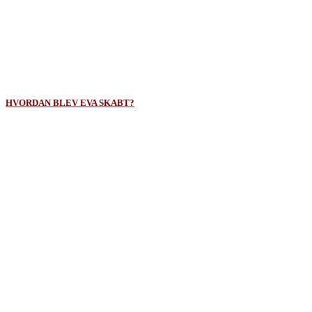
Det er mest brugt om helligdommen i ørkenen, og det betyder altid en side - en
hel side.
2 Mos 25,12; 25,14; 26,20-35; 27,7; 30,4; 36,25-32; 37,3-5+27; 38,7; Ez 41,5-
11+26
Klik her for at komme tilbage til:
HVORDAN BLEV EVA SKABT?