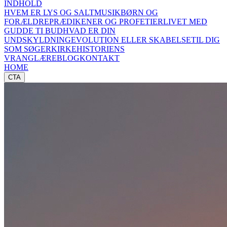
INDHOLD
HVEM ER LYS OG SALT
MUSIK
BØRN OG
FORÆLDRE
PRÆDIKENER OG PROFETIER
LIVET MED
GUD
DE TI BUD
HVAD ER DIN
UNDSKYLDNING
EVOLUTION ELLER SKABELSE
TIL DIG
SOM SØGER
KIRKEHISTORIENS
VRANGLÆRE
BLOG
KONTAKT
HOME
CTA